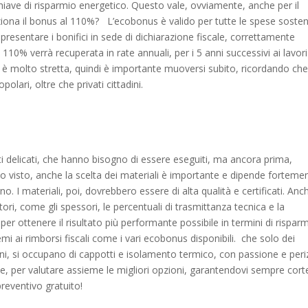
 chiave di risparmio energetico. Questo vale, ovviamente, anche per il
iona il bonus al 110%?
L’ecobonus è valido per tutte le spese soste
presentare i bonifici in sede di dichiarazione fiscale, correttamente
l 110% verrà recuperata in rate annuali, per i 5 anni successivi ai lavori
 è molto stretta, quindi è importante muoversi subito, ricordando che
lari, oltre che privati cittadini.
nti delicati, che hanno bisogno di essere eseguiti, ma ancora prima,
 visto, anche la scelta dei materiali è importante e dipende forteme
o. I materiali, poi, dovrebbero essere di alta qualità e certificati. Anch
ori, come gli spessori, le percentuali di trasmittanza tecnica e la
er ottenere il risultato più performante possibile in termini di rispar
 ai rimborsi fiscali come i vari ecobonus disponibili.
che solo dei
’anni, si occupano di cappotti e isolamento termico, con passione e periz
ze, per valutare assieme le migliori opzioni, garantendovi sempre cort
 preventivo gratuito!