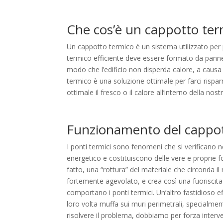
Che cos’è un cappotto ter
Un cappotto termico è un sistema utilizzato per p
termico efficiente deve essere formato da pannel
modo che l’edificio non disperda calore, a causa 
termico è una soluzione ottimale per farci risp
ottimale il fresco o il calore all’interno della nost
Funzionamento del cappot
I ponti termici sono fenomeni che si verificano ne
energetico e costituiscono delle vere e proprie fo
fatto, una “rottura” del materiale che circonda il
fortemente agevolato, e crea così una fuoriscita 
comportano i ponti termici. Un’altro fastidioso 
loro volta muffa sui muri perimetrali, specialment
risolvere il problema, dobbiamo per forza intervenir