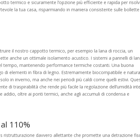
otto termico e sicuramente l’opzione più efficiente e rapida per risol
rtevole la tua casa, risparmiando in maniera consistente sulle bollette
truire il nostro cappotto termico, per esempio la lana di roccia, un
tte anche un ottimale isolamento acustico. I sistemi a pannelli di lan
ti nel tempo, mantenendo performance termiche costanti. Una buona
go di elementi in fibra di legno. Estremamente biocompatibile e natura
 solo in inverno, ma anche nei periodi più caldi come quelli estivi. Que
nte di traspirabilità che rende più facile la regolazione dell’umidità int
re addio, oltre ai ponti termici, anche agli accumuli di condensa e
 al 110%
s ristrutturazione davvero allettante che promette una detrazione fis