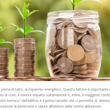
rima di tutto, al risparmio energetico. Questo fattore è importante 
ni di costi, il minore impatto sull’ambiente e, infine, il maggiore confo
tto termico” dell’edificio è il primo tassello che ci permette di
diminu
azione di benessere e salute all’interno della nostra abitazione.