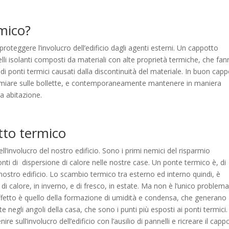
mico?
roteggere l’involucro dell’edificio dagli agenti esterni. Un cappotto
li isolanti composti da materiali con alte proprietà termiche, che fan
di ponti termici causati dalla discontinuità del materiale. In buon cap
armiare sulle bollette, e contemporaneamente mantenere in maniera
ra abitazione.
to termico
ll’involucro del nostro edificio. Sono i primi nemici del risparmio
nti di
dispersione di calore nelle nostre case. Un ponte termico è, di
 nostro edificio. Lo scambio termico tra esterno ed interno quindi, è
di calore, in inverno, e di fresco, in estate. Ma non è l’unico problem
effetto è quello della formazione di umidità e condensa, che generano
e negli angoli della casa, che sono i punti più esposti ai ponti termici.
e sull’involucro dell’edificio con l’ausilio di pannelli e ricreare il capp