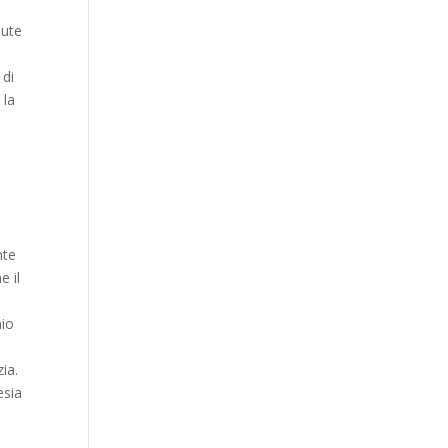
nute
 di
 la
nte
e il
mio
ia.
esia