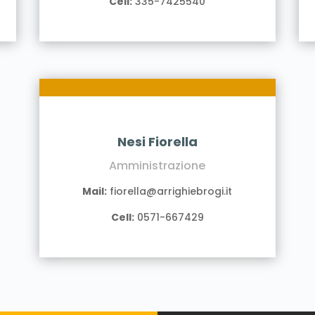
Cell:
335-7425540
Nesi Fiorella
Amministrazione
Mail:
fiorella@arrighiebrogi.it
Cell:
0571-667429