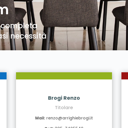
am
 completa
asi necessità
Brogi Renzo
Titolare
Mail:
renzo@arrighiebrogi.it