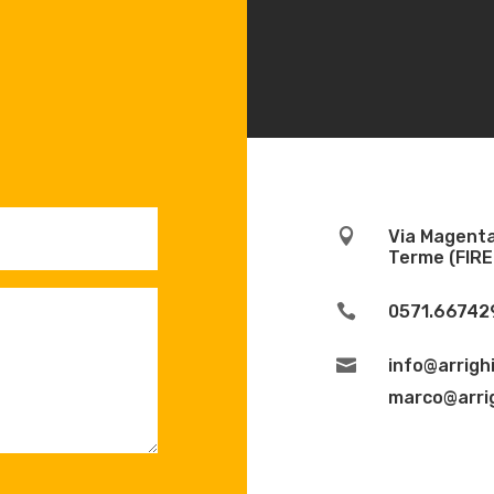

Via Magenta
Terme (FIR

0571.667429

info@arrighi
marco@arrig
.